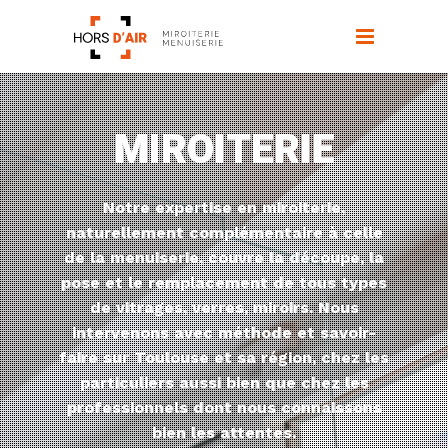
MIROITERIE
Notre expertise en miroiterie,
naturellement complémentaire à celle
de la menuiserie, couvre la découpe, la
pose et le remplacement de tous types
de vitrages, verres, miroirs. Nous
intervenons avec méthode et savoir-
faire sur Toulouse et sa région, chez les
particuliers aussi bien que chez les
professionnels dont nous connaissons
bien les attentes.