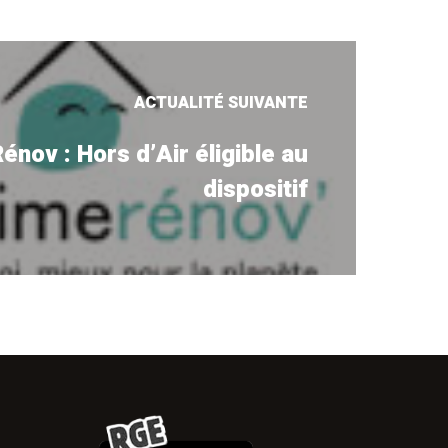
ACTUALITÉ SUIVANTE
nov : Hors d’Air éligible au
dispositif