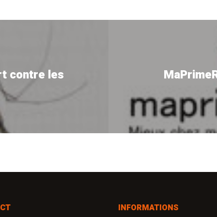
t contre les
MaPrimeRé
CT
INFORMATIONS